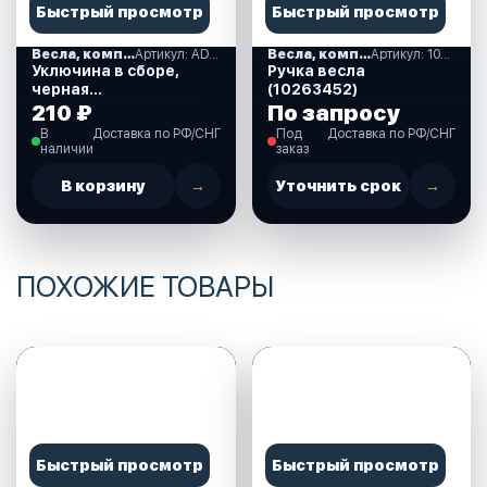
Быстрый просмотр
Быстрый просмотр
Весла, комплектующие
Артикул: AD00000000138
Весла, комплектующие
Артикул: 10263452
Уключина в сборе,
Ручка весла
черная
(10263452)
(AD00000000138)
210 ₽
По запросу
В
Доставка по РФ/СНГ
Под
Доставка по РФ/СНГ
наличии
заказ
В корзину
→
Уточнить срок
→
ПОХОЖИЕ ТОВАРЫ
Быстрый просмотр
Быстрый просмотр