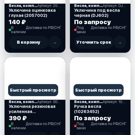
Весла, комплектующие
Артикул: 2057002
Весла, комплектующие
Артикул: DJ602
Уключина оцинковка
Уключина под весла
глухая (2057002)
черная (DJ602)
140 ₽
По запросу
В
Доставка по РФ/СНГ
Под
Доставка по РФ/СНГ
наличии
заказ
В корзину
→
Уточнить срок
→
Быстрый просмотр
Быстрый просмотр
Весла, комплектующие
Артикул: 00000000485
Весла, комплектующие
Артикул: 10263452
Уключина резиновая
Ручка весла
усиленная
(10263452)
(00000000485)
390 ₽
По запросу
В
Доставка по РФ/СНГ
Под
Доставка по РФ/СНГ
наличии
заказ