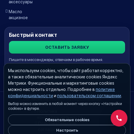
аксессуары
Масло
акцизное
Быстрый контакт
ОСТАВИТЬ ЗАЯВКУ
Пишите в мессенджеры, отвечаем в рабочее время.
Мы используем cookies, чтобы сайт работал корректно,
WhatsApp Краснодар
Telegram
а также обязательные аналитические cookies Яндекс
Метрики. Функциональные и маркетинговые cookies
можно настроить отдельно. Подробнее в
политике
конфиденциальности
и
пользовательском соглашении
.
Согласие на обработку персональных
Выбор можно изменить в любой момент через кнопку «Настройки
данных
cookies» в футере.
Политика
конфиденциальности
Обязательные cookies
Обратн
Пользовательское
соглашение
Настроить