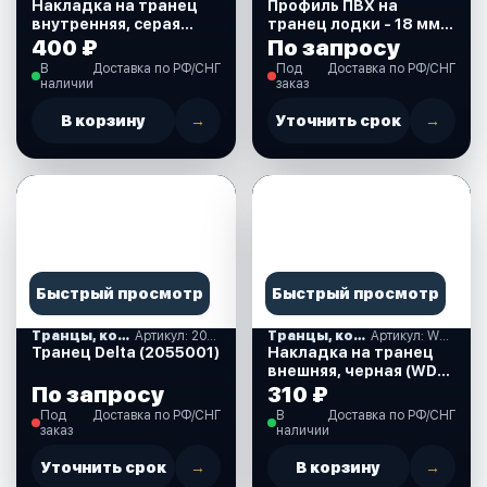
Накладка на транец
Профиль ПВХ на
внутренняя, серая
транец лодки - 18 мм.
(SSCL00013103)
черный (Ttop_18.)
400 ₽
По запросу
В
Доставка по РФ/СНГ
Под
Доставка по РФ/СНГ
наличии
заказ
В корзину
→
Уточнить срок
→
Быстрый просмотр
Быстрый просмотр
Транцы, комплектующие
Артикул: 2055001
Транцы, комплектующие
Артикул: WDL-L61
Транец Delta (2055001)
Накладка на транец
внешняя, черная (WDL-
L61)
По запросу
310 ₽
Под
Доставка по РФ/СНГ
В
Доставка по РФ/СНГ
заказ
наличии
Уточнить срок
→
В корзину
→