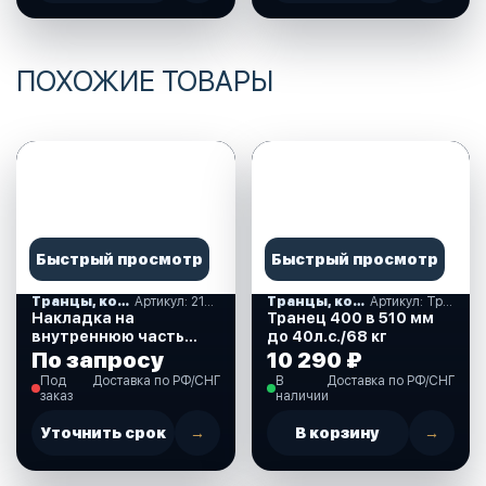
ПОХОЖИЕ ТОВАРЫ
Быстрый просмотр
Быстрый просмотр
Транцы, комплектующие
Артикул: 210372
Транцы, комплектующие
Артикул: Транец 400
Накладка на
Транец 400 в 510 мм
внутреннюю часть
до 40л.с./68 кг
транца надувной
По запросу
10 290 ₽
лодки (210372)
Под
Доставка по РФ/СНГ
В
Доставка по РФ/СНГ
заказ
наличии
Уточнить срок
→
В корзину
→