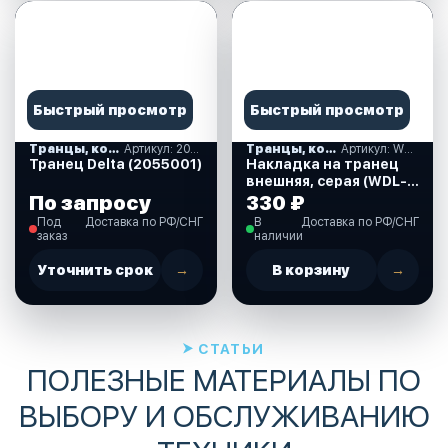
Быстрый просмотр
Быстрый просмотр
Транцы, комплектующие
Артикул: 2055001
Транцы, комплектующие
Артикул: WDL-L61_GR
Транец Delta (2055001)
Накладка на транец
внешняя, серая (WDL-
L61_GR)
По запросу
330 ₽
Под
Доставка по РФ/СНГ
В
Доставка по РФ/СНГ
заказ
наличии
Уточнить срок
→
В корзину
→
СТАТЬИ
ПОЛЕЗНЫЕ МАТЕРИАЛЫ ПО
ВЫБОРУ И ОБСЛУЖИВАНИЮ