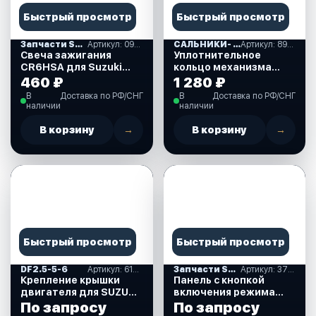
Быстрый просмотр
Быстрый просмотр
Запчасти SUZUKI
Артикул: 09482-00406-000
САЛЬНИКИ- ПРОКЛАДКИ "MERCURY" (16)
Артикул: 893917A01
Свеча зажигания
Уплотнительное
CR6HSA для Suzuki
кольцо механизма
DF2.5 л.с. (09482-
ручного подъема для
460 ₽
1 280 ₽
00406-000)
Mercury 30-40 л.с.
В
Доставка по РФ/СНГ
В
Доставка по РФ/СНГ
(893917A01)
наличии
наличии
В корзину
→
В корзину
→
Быстрый просмотр
Быстрый просмотр
DF2.5-5-6
Артикул: 61611-97J01-000
Запчасти SUZUKI
Артикул: 37860-87L00-000
Крепление крышки
Панель с кнопкой
двигателя для SUZUKI
включения режима
DF2.5 л.с. (61611-
Troll (троллинг) для
По запросу
По запросу
97J01-000)
Suzuki DF40-350 л.с.