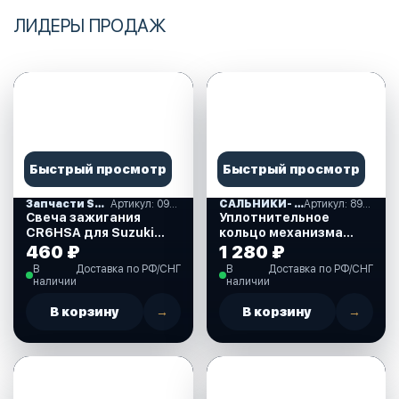
ЛИДЕРЫ ПРОДАЖ
Быстрый просмотр
Быстрый просмотр
Запчасти SUZUKI
Артикул: 09482-00406-000
САЛЬНИКИ- ПРОКЛАДКИ "MERCURY" (16)
Артикул: 893917A01
Свеча зажигания
Уплотнительное
CR6HSA для Suzuki
кольцо механизма
DF2.5 л.с. (09482-
ручного подъема для
460 ₽
1 280 ₽
00406-000)
Mercury 30-40 л.с.
В
Доставка по РФ/СНГ
В
Доставка по РФ/СНГ
(893917A01)
наличии
наличии
В корзину
→
В корзину
→