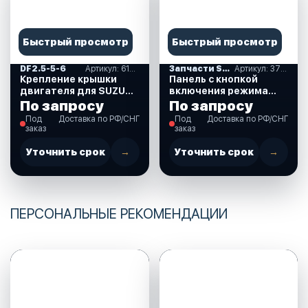
Быстрый просмотр
Быстрый просмотр
DF2.5-5-6
Артикул: 61611-97J01-000
Запчасти SUZUKI
Артикул: 37860-87L00-000
Крепление крышки
Панель с кнопкой
двигателя для SUZUKI
включения режима
DF2.5 л.с. (61611-
Troll (троллинг) для
По запросу
По запросу
97J01-000)
Suzuki DF40-350 л.с.
Под
Доставка по РФ/СНГ
Под
Доставка по РФ/СНГ
(37860-87L00-000)
заказ
заказ
Уточнить срок
→
Уточнить срок
→
ПЕРСОНАЛЬНЫЕ РЕКОМЕНДАЦИИ