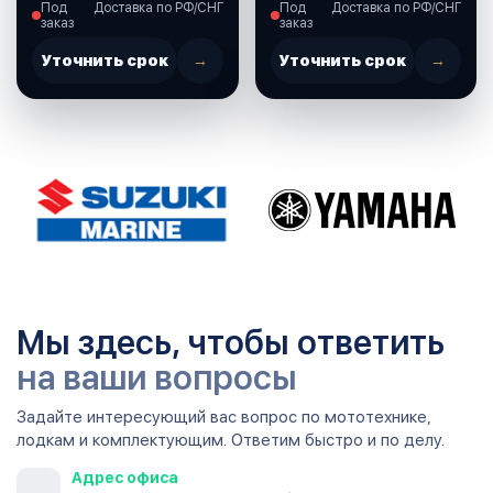
Под
Доставка по РФ/СНГ
Под
Доставка по РФ/СНГ
(37860-87L00-000)
заказ
заказ
Уточнить срок
→
Уточнить срок
→
Мы здесь, чтобы ответить
на ваши вопросы
Задайте интересующий вас вопрос по мототехнике,
лодкам и комплектующим. Ответим быстро и по делу.
Адрес офиса