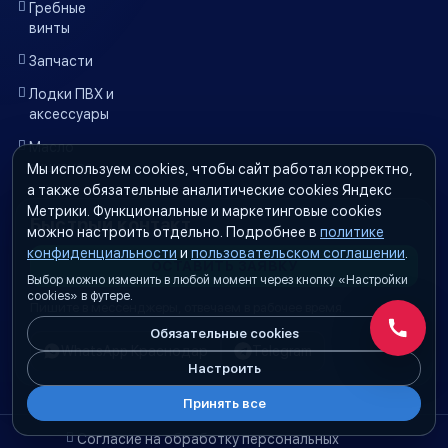
Гребные
винты
Запчасти
Лодки ПВХ и
аксессуары
Масло
акцизное
Мы используем cookies, чтобы сайт работал корректно,
а также обязательные аналитические cookies Яндекс
Метрики. Функциональные и маркетинговые cookies
Быстрый контакт
можно настроить отдельно. Подробнее в
политике
конфиденциальности
и
пользовательском соглашении
.
ОСТАВИТЬ ЗАЯВКУ
Выбор можно изменить в любой момент через кнопку «Настройки
cookies» в футере.
Пишите в мессенджеры, отвечаем в рабочее время.
Обязательные cookies
Обратн
WhatsApp Краснодар
Telegram
Настроить
Принять все
Согласие на обработку персональных