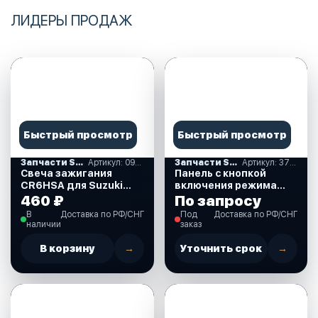
ЛИДЕРЫ ПРОДАЖ
Быстрый просмотр
Быстрый просмотр
Запчасти SUZUKI
Артикул: 09482-00406-000
Запчасти SUZUKI
Артикул: 37860-87L00-000
Свеча зажигания
Панель с кнопкой
CR6HSA для Suzuki
включения режима
DF2.5 л.с. (09482-
Troll (троллинг) для
460 ₽
По запросу
00406-000)
Suzuki DF40-350 л.с.
В
Доставка по РФ/СНГ
Под
Доставка по РФ/СНГ
(37860-87L00-000)
наличии
заказ
В корзину
→
Уточнить срок
→