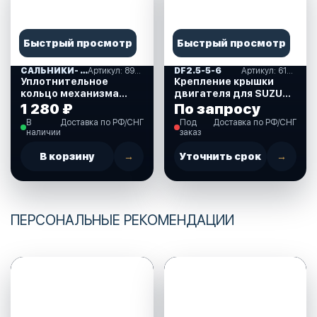
Быстрый просмотр
Быстрый просмотр
САЛЬНИКИ- ПРОКЛАДКИ "MERCURY" (16)
Артикул: 893917A01
DF2.5-5-6
Артикул: 61611-97J01-000
Уплотнительное
Крепление крышки
кольцо механизма
двигателя для SUZUKI
ручного подъема для
DF2.5 л.с. (61611-
1 280 ₽
По запросу
Mercury 30-40 л.с.
97J01-000)
В
Доставка по РФ/СНГ
Под
Доставка по РФ/СНГ
(893917A01)
наличии
заказ
В корзину
→
Уточнить срок
→
ПЕРСОНАЛЬНЫЕ РЕКОМЕНДАЦИИ