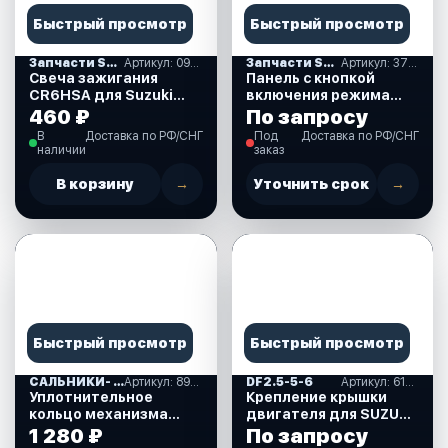
Быстрый просмотр
Быстрый просмотр
Запчасти SUZUKI
Артикул: 09482-00406-000
Запчасти SUZUKI
Артикул: 37860-87L00-000
Свеча зажигания
Панель с кнопкой
CR6HSA для Suzuki
включения режима
DF2.5 л.с. (09482-
Troll (троллинг) для
460 ₽
По запросу
00406-000)
Suzuki DF40-350 л.с.
В
Доставка по РФ/СНГ
Под
Доставка по РФ/СНГ
(37860-87L00-000)
наличии
заказ
В корзину
→
Уточнить срок
→
Быстрый просмотр
Быстрый просмотр
САЛЬНИКИ- ПРОКЛАДКИ "MERCURY" (16)
Артикул: 893917A01
DF2.5-5-6
Артикул: 61611-97J01-000
Уплотнительное
Крепление крышки
кольцо механизма
двигателя для SUZUKI
ручного подъема для
DF2.5 л.с. (61611-
1 280 ₽
По запросу
Mercury 30-40 л.с.
97J01-000)